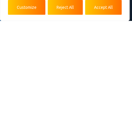
Κατασκευή Ιστοσελίδων
Customize
Reject All
Accept All
Κατασκευή Custom Εφαρμογών
Βελτιστοποίηση Ιστοσελίδων
Φιλοξενία Ιστοσελίδων
Επικοινωνία
26ης Οκτωβρίου 52, Θεσσαλονίκη 546 27
Phone: +30 2310.543.613
Email:
contact@wackydonkey.gr
Fax Think green & use emails
Επικοινωνία