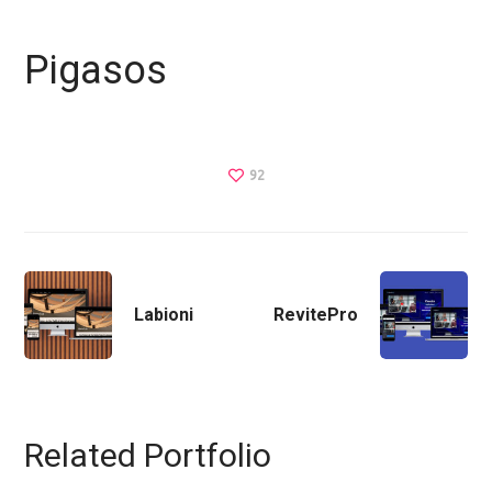
Pigasos
92
Labioni
RevitePro
Related Portfolio